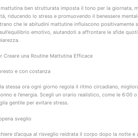
mattutina ben strutturata imposta il tono per la giornata, 
ità, riducendo lo stress e promuovendo il benessere mentale
rano che le abitudini mattutine influiscono positivamente s
 sull’equilibrio emotivo, aiutandoti a affrontare le sfide quo
iarezza.
r Creare una Routine Mattutina Efficace
 presto e con costanza
lla stessa ora ogni giorno regola il ritmo circadiano, miglio
sonno e l’energia. Scegli un orario realistico, come le 6:00 o 
lia gentile per evitare stress.
appena sveglio
hiere d’acqua al risveglio reidrata il corpo dopo la notte e a