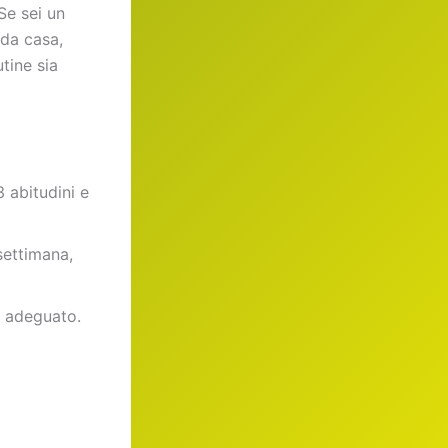
 Se sei un
 da casa,
tine sia
3 abitudini e
settimana,
o adeguato.