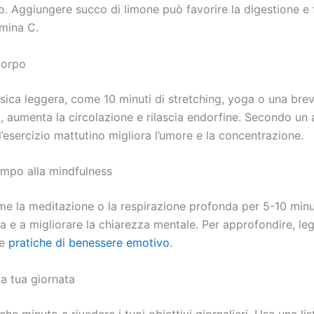
. Aggiungere succo di limone può favorire la digestione e 
amina C.
corpo
fisica leggera, come 10 minuti di stretching, yoga o una bre
 aumenta la circolazione e rilascia endorfine. Secondo un a
 l’esercizio mattutino migliora l’umore e la concentrazione.
empo alla mindfulness
me la meditazione o la respirazione profonda per 5-10 minu
sia e a migliorare la chiarezza mentale. Per approfondire, leg
le
pratiche di benessere emotivo
.
 la tua giornata
he minuto a rivedere i tuoi obiettivi giornalieri. Usa una list