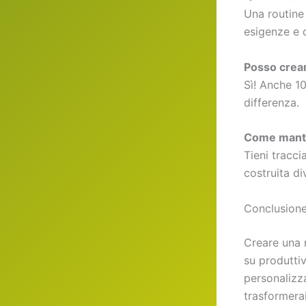
Una routine
esigenze e d
Posso crea
Sì! Anche 10
differenza.
Come mante
Tieni tracci
costruita di
Conclusion
Creare una r
su produttiv
personalizza
trasformerai