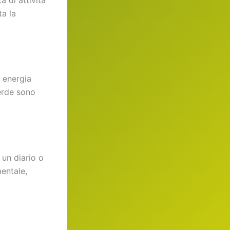
ta la
e energia
verde sono
 un diario o
entale,