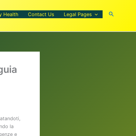
Search
y Health
Contact Us
Legal Pages
guia
ratandoti,
ndo la
igenze e