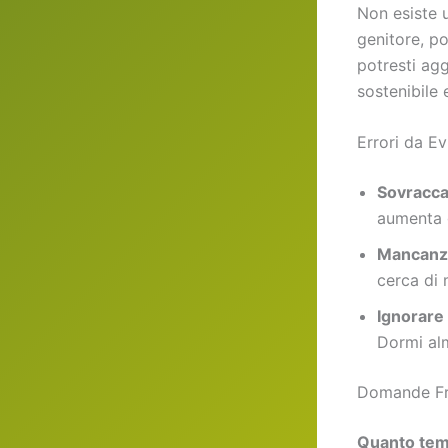
Non esiste u
genitore, po
potresti agg
sostenibile 
Errori da Ev
Sovraccar
aumenta 
Mancanza
cerca di 
Ignorare 
Dormi al
Domande Fr
Quanto tem