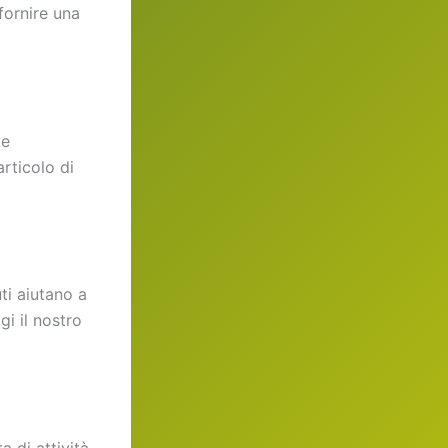
fornire una
ve
rticolo di
ti aiutano a
gi il nostro
a di attività