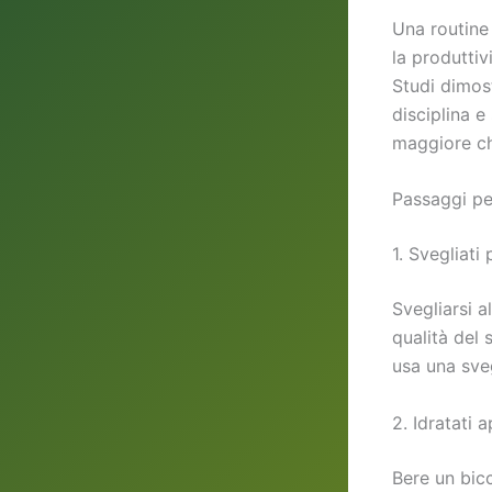
Una routine 
la produttiv
Studi dimost
disciplina e
maggiore ch
Passaggi pe
1. Svegliati
Svegliarsi a
qualità del 
usa una sveg
2. Idratati 
Bere un bicc