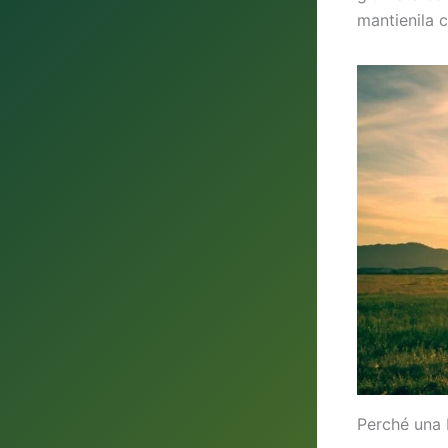
mantienila c
Perché una 