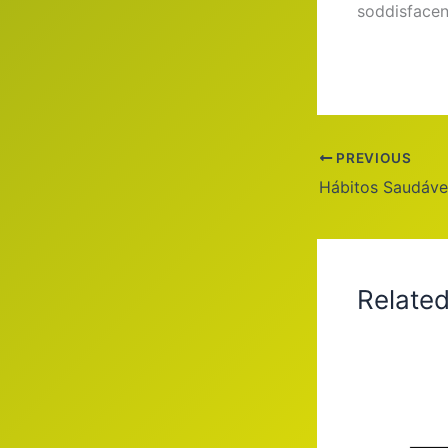
soddisfacen
PREVIOUS
Relate