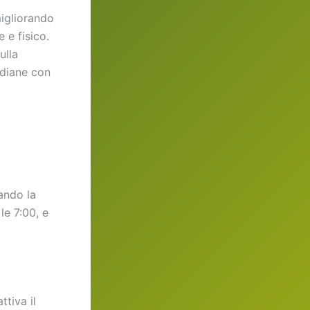
migliorando
 e fisico.
ulla
tidiane con
rando la
le 7:00, e
ttiva il