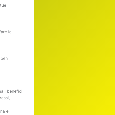
 tue
fare la
e ben
a i benefici
passi,
ena e