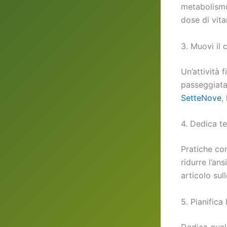
metabolismo
dose di vit
3. Muovi il 
Un’attività 
passeggiata,
SetteNove
,
4. Dedica t
Pratiche co
ridurre l’an
articolo sul
5. Pianifica
Dedica qualc