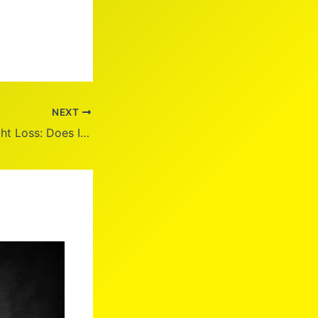
NEXT
Ozempic for Weight Loss: Does It Really Work?