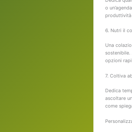
o un’agenda
produttività
6. Nutri il 
Una colazion
sostenibile
opzioni rapi
7. Coltiva a
Dedica tempo
ascoltare u
come spiega
Personalizz